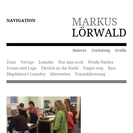
MARKUS
NAVIGATION
LÖRWALD
Malerei Zeichnung Grafik
Zenit
Vertigo
Leander
Nur eins noch
Weiße Nächte
Traum und Lüge
Zärtlich ist die Nacht
Finger weg
Kira
Magdalena’s Laundry
Allerseelen
Traumklitterung