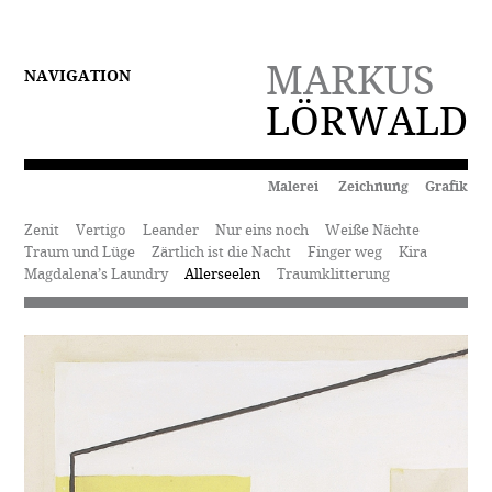
MARKUS
NAVIGATION
LÖRWALD
Malerei Zeichnung Grafik
Zenit
Vertigo
Leander
Nur eins noch
Weiße Nächte
Traum und Lüge
Zärtlich ist die Nacht
Finger weg
Kira
Magdalena’s Laundry
Allerseelen
Traumklitterung