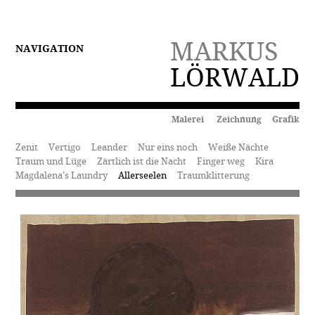
MARKUS
NAVIGATION
LÖRWALD
Malerei Zeichnung Grafik
Zenit
Vertigo
Leander
Nur eins noch
Weiße Nächte
Traum und Lüge
Zärtlich ist die Nacht
Finger weg
Kira
Magdalena’s Laundry
Allerseelen
Traumklitterung