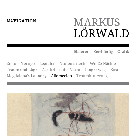
MARKUS
NAVIGATION
LÖRWALD
Malerei Zeichnung Grafik
Zenit
Vertigo
Leander
Nur eins noch
Weiße Nächte
Traum und Lüge
Zärtlich ist die Nacht
Finger weg
Kira
Magdalena’s Laundry
Allerseelen
Traumklitterung