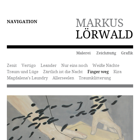
MARKUS
NAVIGATION
LÖRWALD
Malerei Zeichnung Grafik
Zenit
Vertigo
Leander
Nur eins noch
Weiße Nächte
Traum und Lüge
Zärtlich ist die Nacht
Finger weg
Kira
Magdalena’s Laundry
Allerseelen
Traumklitterung