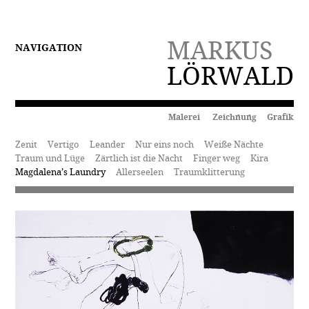
MARKUS
NAVIGATION
LÖRWALD
Malerei Zeichnung Grafik
Zenit
Vertigo
Leander
Nur eins noch
Weiße Nächte
Traum und Lüge
Zärtlich ist die Nacht
Finger weg
Kira
Magdalena’s Laundry
Allerseelen
Traumklitterung