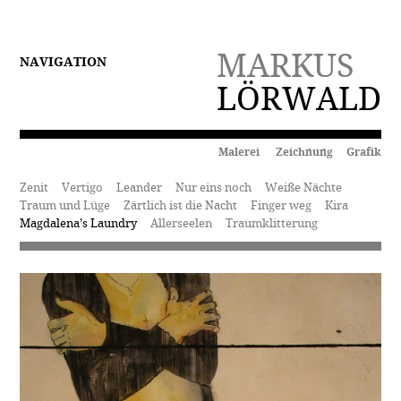
MARKUS
NAVIGATION
LÖRWALD
Malerei Zeichnung Grafik
Zenit
Vertigo
Leander
Nur eins noch
Weiße Nächte
Traum und Lüge
Zärtlich ist die Nacht
Finger weg
Kira
Magdalena’s Laundry
Allerseelen
Traumklitterung