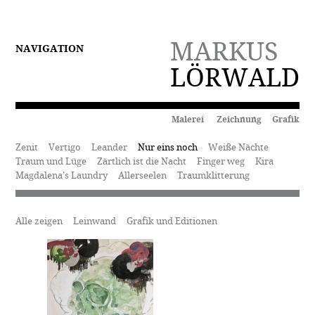
MARKUS
NAVIGATION
LÖRWALD
Malerei Zeichnung Grafik
Zenit
Vertigo
Leander
Nur eins noch
Weiße Nächte
Traum und Lüge
Zärtlich ist die Nacht
Finger weg
Kira
Magdalena’s Laundry
Allerseelen
Traumklitterung
Alle zeigen
Leinwand
Grafik und Editionen