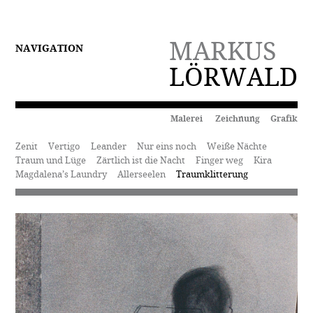
MARKUS
NAVIGATION
LÖRWALD
Malerei Zeichnung Grafik
Zenit
Vertigo
Leander
Nur eins noch
Weiße Nächte
Traum und Lüge
Zärtlich ist die Nacht
Finger weg
Kira
Magdalena’s Laundry
Allerseelen
Traumklitterung