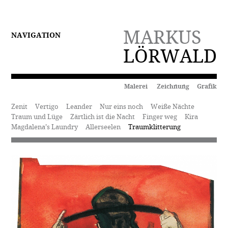
MARKUS
NAVIGATION
LÖRWALD
Malerei Zeichnung Grafik
Zenit
Vertigo
Leander
Nur eins noch
Weiße Nächte
Traum und Lüge
Zärtlich ist die Nacht
Finger weg
Kira
Magdalena’s Laundry
Allerseelen
Traumklitterung