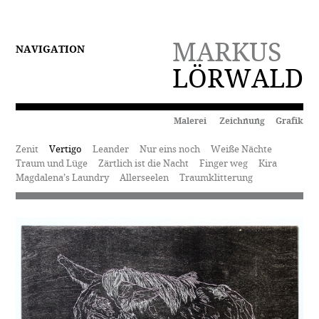
MARKUS
NAVIGATION
LÖRWALD
Malerei Zeichnung Grafik
Zenit
Vertigo
Leander
Nur eins noch
Weiße Nächte
Traum und Lüge
Zärtlich ist die Nacht
Finger weg
Kira
Magdalena’s Laundry
Allerseelen
Traumklitterung