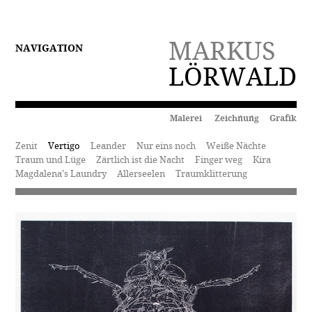
MARKUS
NAVIGATION
LÖRWALD
Malerei Zeichnung Grafik
Zenit
Vertigo
Leander
Nur eins noch
Weiße Nächte
Traum und Lüge
Zärtlich ist die Nacht
Finger weg
Kira
Magdalena’s Laundry
Allerseelen
Traumklitterung