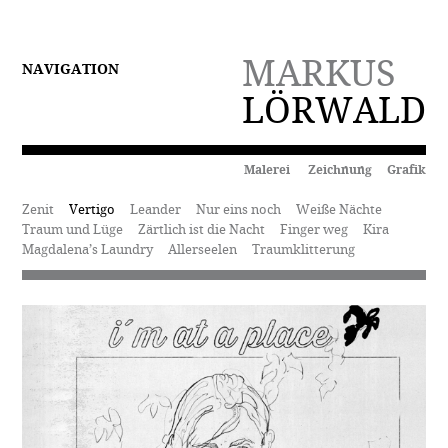
MARKUS
NAVIGATION
LÖRWALD
Malerei Zeichnung Grafik
Zenit
Vertigo
Leander
Nur eins noch
Weiße Nächte
Traum und Lüge
Zärtlich ist die Nacht
Finger weg
Kira
Magdalena’s Laundry
Allerseelen
Traumklitterung