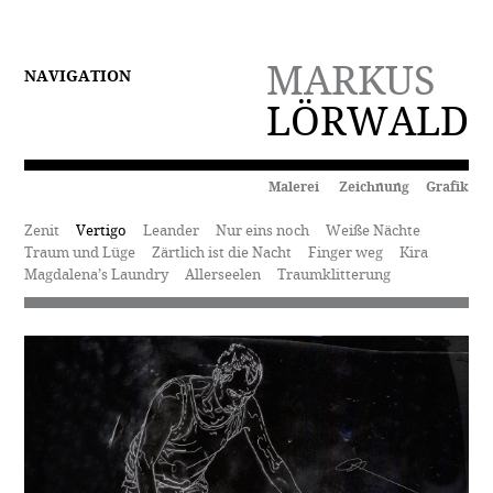
MARKUS
NAVIGATION
LÖRWALD
Malerei Zeichnung Grafik
Zenit
Vertigo
Leander
Nur eins noch
Weiße Nächte
Traum und Lüge
Zärtlich ist die Nacht
Finger weg
Kira
Magdalena’s Laundry
Allerseelen
Traumklitterung