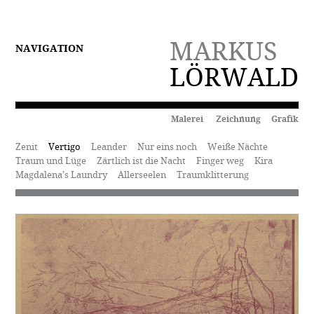
MARKUS
NAVIGATION
LÖRWALD
Malerei Zeichnung Grafik
Zenit
Vertigo
Leander
Nur eins noch
Weiße Nächte
Traum und Lüge
Zärtlich ist die Nacht
Finger weg
Kira
Magdalena’s Laundry
Allerseelen
Traumklitterung