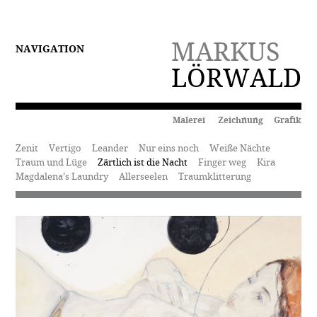
MARKUS
NAVIGATION
LÖRWALD
Malerei Zeichnung Grafik
Zenit
Vertigo
Leander
Nur eins noch
Weiße Nächte
Traum und Lüge
Zärtlich ist die Nacht
Finger weg
Kira
Magdalena’s Laundry
Allerseelen
Traumklitterung